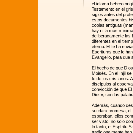
el idioma hebreo origi
Testamento en el grie
siglos antes del prof
estos documentos his
copias antiguas (manu
hay ni la más mínima 
deliberadamente las E
diferentes en el tiem
eterno. El te ha envia
Escrituras que le han
Evangelio, para que s
El hecho de que Dios
Moisés. En el Injil se
fe de los cristianos.
discípulos al observa
convicción de que El 
Dios», son las palabr
Además, cuando despu
su clara promesa, el 
esperaban, ellos com
ser visto, no sólo co
lo tanto, el Espíritu
tradicionalmente han