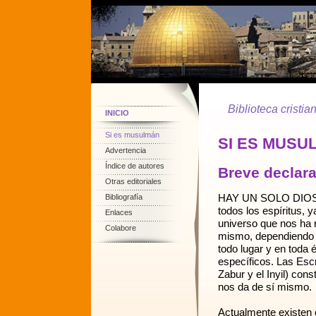
Biblioteca cristia
INICIO
Si es musulmán
SI ES MUSU
Advertencia
Índice de autores
Breve declara
Otras editoriales
HAY UN SOLO DIOS ve
Bibliografía
todos los espíritus, 
Enlaces
universo que nos ha r
Colabore
mismo, dependiendo t
todo lugar y en toda
específicos. Las Escr
Zabur y el Inyil) con
nos da de sí mismo.
Actualmente existen c