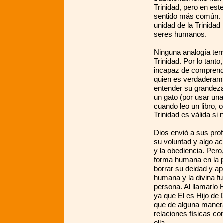
Trinidad, pero en es
sentido más común. L
unidad de la Trinida
seres humanos.
Ninguna analogía terr
Trinidad. Por lo tan
incapaz de comprende
quien es verdaderame
entender su grandeza
un gato (por usar una
cuando leo un libro, 
Trinidad es válida si 
Dios envió a sus prof
su voluntad y algo ac
y la obediencia. Per
forma humana en la pe
borrar su deidad y ap
humana y la divina 
persona. Al llamarlo 
ya que El es Hijo de 
que de alguna manera
relaciones físicas c
ella.