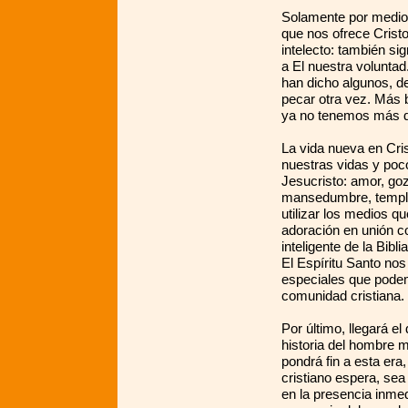
Solamente por medio 
que nos ofrece Cristo
intelecto: también si
a El nuestra volunta
han dicho algunos, de 
pecar otra vez. Más 
ya no tenemos más d
La vida nueva en Cris
nuestras vidas y poc
Jesucristo: amor, goz
mansedumbre, templa
utilizar los medios q
adoración en unión co
inteligente de la Bibl
El Espíritu Santo nos
especiales que podem
comunidad cristiana.
Por último, llegará e
historia del hombre m
pondrá fin a esta era
cristiano espera, sea
en la presencia inmed