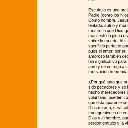
Ese título es una me
Padre (como los hijo
Como hombre, Jesús t
tentado, sufrió y mur
mostró lo que Dios q
manifestó la gloria di
sobre la muerte. Al s
sacrificio perfecto 
pues el amor, por su 
amoroso también debe
tan significativo para
amó y se entregó a s
motivación tremenda p
¿Por qué tuvo que su
sido pecadores y se h
hecho merecedores de 
voluntario, pueden c
que ésta aparente ser
Dios mismo, será sufi
transgresiones de en 
Dios y el hombre, par
perdón gratuito y la v